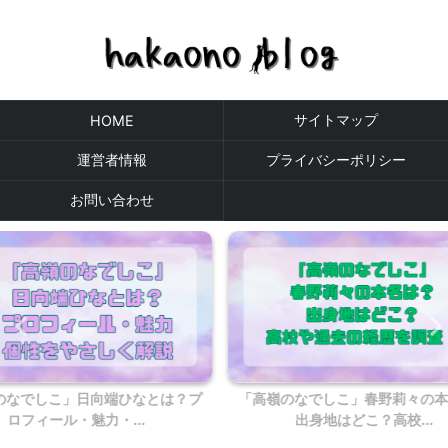
サイトマップ
HOME
運営者情報
プライバシーポリシー
お問い合わせ
なとは？プ
「高嶺のなでしこ」春野莉々の本名は？
「高嶺の
.
出身地はどこ？高校...