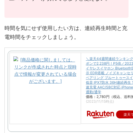
時間を気にせず使用したい方は、連続再生時間と充
電時間をチェックしましょう。
＼楽天44週間連続ランキング
ポンで2,238円！P5倍／202
イヤレスイヤホン Bluetooth
示 EDR搭載 ノイズキャンセ
ペアリング ブルートゥースイ
低音 IPX7防水 36H連続再生 T
速充電 AAC/SBC対応 iPhone/
通勤/通学
価格：2,780円（税込、送料
(2023/11/15時点)
楽天