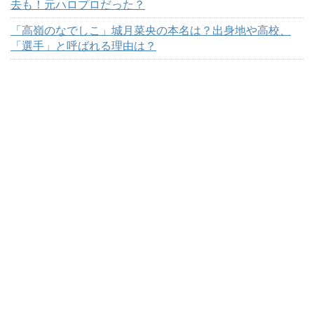
去も！元ハロプロだった？
「高嶺のなでしこ」城月菜央の本名は？出身地や高校、
「選手」と呼ばれる理由は？