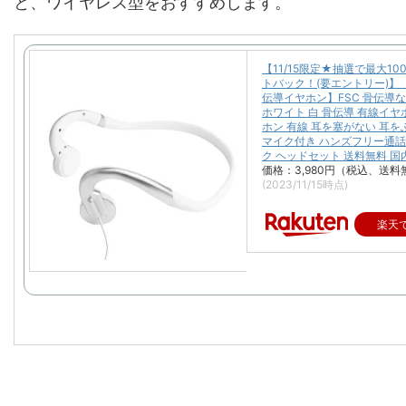
と、ワイヤレス型をおすすめします。
【11/15限定★抽選で最大10
トバック！(要エントリー)】
伝導イヤホン】FSC 骨伝導
ホワイト 白 骨伝導 有線イヤ
ホン 有線 耳を塞がない 耳
マイク付き ハンズフリー通話
ク ヘッドセット 送料無料 国
価格：3,980円（税込、送料
(2023/11/15時点)
楽天